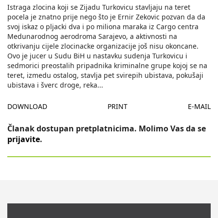
Istraga zlocina koji se Zijadu Turkovicu stavljaju na teret
pocela je znatno prije nego što je Ernir Zekovic pozvan da da
svoj iskaz o pljacki dva i po miliona maraka iz Cargo centra
Medunarodnog aerodroma Sarajevo, a aktivnosti na
otkrivanju cijele zlocinacke organizacije još nisu okoncane.
Ovo je jucer u Sudu BiH u nastavku sudenja Turkovicu i
sedmorici preostalih pripadnika kriminalne grupe kojoj se na
teret, izmedu ostalog, stavlja pet svirepih ubistava, pokušaji
ubistava i šverc droge, reka
...
DOWNLOAD
PRINT
E-MAIL
Članak dostupan pretplatnicima. Molimo Vas da se
prijavite
.