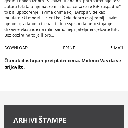
godinu nakon izbora. Nikakva utjeha bh. patriotima nije teza
autora teksta u njemackom listu da ce „ako se BiH raspadne“,
to biti upozorenje i svima onima koji Evropu vide kao
multietnicki model. Svi oni koji žele dobro ovoj zemlji i svim
njenim gradanima trebali bi biti svjesni da nepostojanje
državne vlasti ide na mlin samo neprijateljima cjelovite BiH.
Bez obzira na to je li pro
...
DOWNLOAD
PRINT
E-MAIL
Članak dostupan pretplatnicima. Molimo Vas da se
prijavite
.
ARHIVI ŠTAMPE