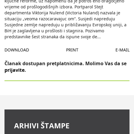
kljucne reforme, uz napomenu da je potroš eno dragocjeno
vrijeme od prošlogodišnjih izbora. Portparol Stejt
departmenta Viktorija Nulend (Victoria Nuland) nazvala je
situaciju „veoma razocaravajuc om“. Susjedi napreduju
Susjedne zemlje napreduju u približavanju Evropskoj uniji, a
BiH je zaglavljena u prošlosti i stagnira. Pozivamo
predstavnike šest stranaka da ispune svoje de
...
DOWNLOAD
PRINT
E-MAIL
Članak dostupan pretplatnicima. Molimo Vas da se
prijavite
.
ARHIVI ŠTAMPE