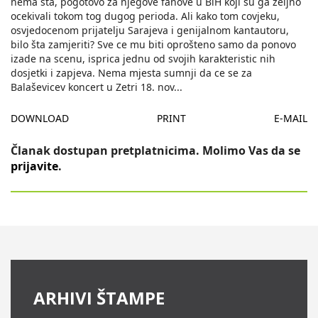
nema šta, pogotovo za njegove fanove u BiH koji su ga željno
ocekivali tokom tog dugog perioda. Ali kako tom covjeku,
osvjedocenom prijatelju Sarajeva i genijalnom kantautoru,
bilo šta zamjeriti? Sve ce mu biti oprošteno samo da ponovo
izade na scenu, isprica jednu od svojih karakteristic nih
dosjetki i zapjeva. Nema mjesta sumnji da ce se za
Balaševicev koncert u Zetri 18. nov
...
DOWNLOAD
PRINT
E-MAIL
Članak dostupan pretplatnicima. Molimo Vas da se
prijavite
.
ARHIVI ŠTAMPE