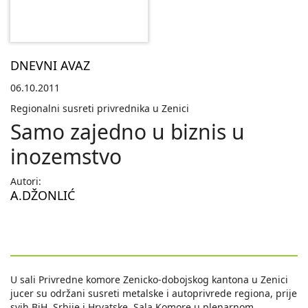
DNEVNI AVAZ
06.10.2011
Regionalni susreti privrednika u Zenici
Samo zajedno u biznis u
inozemstvo
Autori:
A.DŽONLIĆ
U sali Privredne komore Zenicko-dobojskog kantona u Zenici
jucer su održani susreti metalske i autoprivrede regiona, prije
svih BiH, Srbije i Hrvatske. Sala Komore u plenarnom