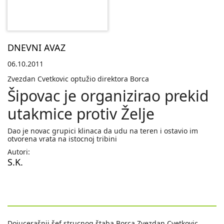
DNEVNI AVAZ
06.10.2011
Zvezdan Cvetkovic optužio direktora Borca
Šipovac je organizirao prekid
utakmice protiv Želje
Dao je novac grupici klinaca da udu na teren i ostavio im
otvorena vrata na istocnoj tribini
Autori:
S.K.
Dojucerašnji šef strucnog štaba Borca Zvezdan Cvetkovic