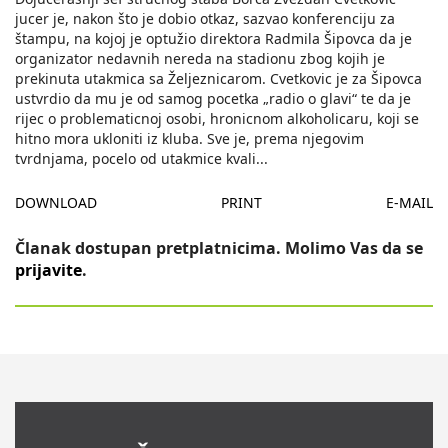
jucer je, nakon što je dobio otkaz, sazvao konferenciju za
štampu, na kojoj je optužio direktora Radmila Šipovca da je
organizator nedavnih nereda na stadionu zbog kojih je
prekinuta utakmica sa Željeznicarom. Cvetkovic je za Šipovca
ustvrdio da mu je od samog pocetka „radio o glavi“ te da je
rijec o problematicnoj osobi, hronicnom alkoholicaru, koji se
hitno mora ukloniti iz kluba. Sve je, prema njegovim
tvrdnjama, pocelo od utakmice kvali
...
DOWNLOAD
PRINT
E-MAIL
Članak dostupan pretplatnicima. Molimo Vas da se
prijavite
.