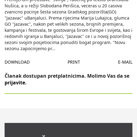
Nušica, a u režiji Slobodana Perišica, veceras u 20 casova
zvanicno pocinje šesta sezona Gradskog pozorišta(GO)
"Jazavac" uBanjaluci. Prema rijecima Marija Lukajica, glumca
GO "Jazavac", nakon pet velikih sezona, brojnih premijera,
kampanja i festivala, te gostovanja širom Evrope i svijeta, kao i
redovnih igranja u Banjaluci, "Jazavac" ce i u novoj pozorišnoj
sezoni svojim posjetiocima ponuditi bogat program. "Novu
sezonu zapocinjemo pr
...
DOWNLOAD
PRINT
E-MAIL
Članak dostupan pretplatnicima. Molimo Vas da se
prijavite
.