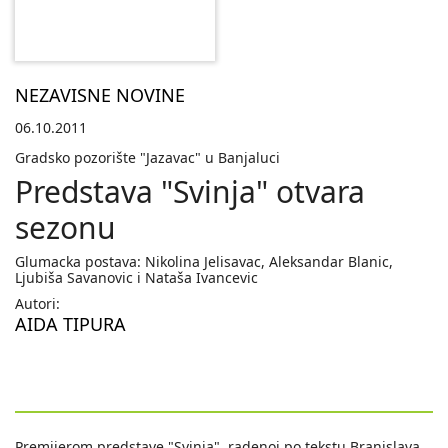
NEZAVISNE NOVINE
06.10.2011
Gradsko pozorište "Jazavac" u Banjaluci
Predstava "Svinja" otvara
sezonu
Glumacka postava: Nikolina Jelisavac, Aleksandar Blanic,
Ljubiša Savanovic i Nataša Ivancevic
Autori:
AIDA TIPURA
Premijerom predstave "Svinja", radenoj po tekstu Branislava