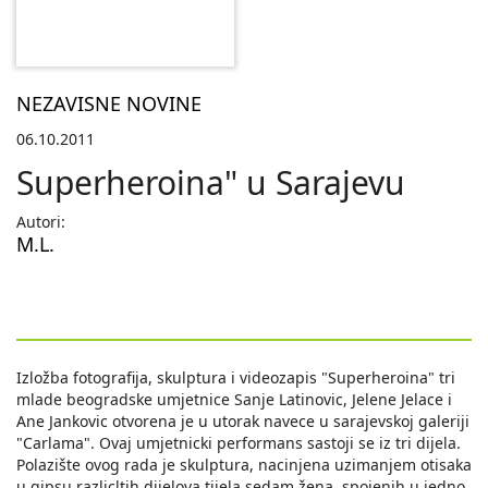
NEZAVISNE NOVINE
06.10.2011
Superheroina" u Sarajevu
Autori:
M.L.
Izložba fotografija, skulptura i videozapis "Superheroina" tri
mlade beogradske umjetnice Sanje Latinovic, Jelene Jelace i
Ane Jankovic otvorena je u utorak navece u sarajevskoj galeriji
"Carlama". Ovaj umjetnicki performans sastoji se iz tri dijela.
Polazište ovog rada je skulptura, nacinjena uzimanjem otisaka
u gipsu razlicltih dijelova tijela sedam žena, spojenih u jedno