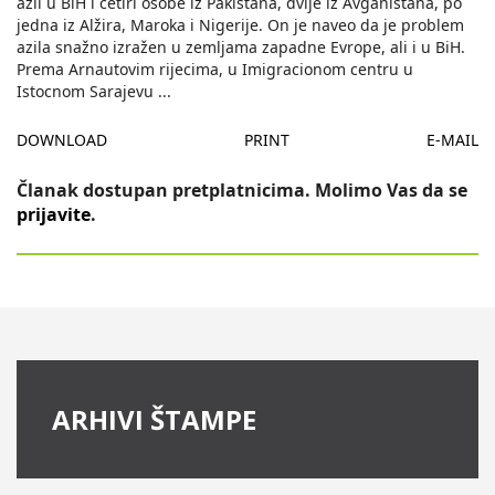
azil u BiH i cetiri osobe iz Pakistana, dvije iz Avganistana, po
jedna iz Alžira, Maroka i Nigerije. On je naveo da je problem
azila snažno izražen u zemljama zapadne Evrope, ali i u BiH.
Prema Arnautovim rijecima, u Imigracionom centru u
Istocnom Sarajevu
...
DOWNLOAD
PRINT
E-MAIL
Članak dostupan pretplatnicima. Molimo Vas da se
prijavite
.
ARHIVI ŠTAMPE