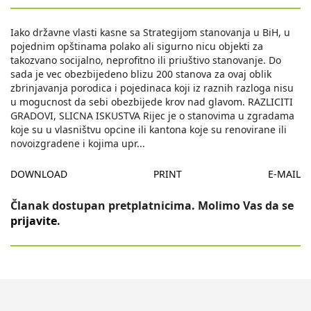
Iako državne vlasti kasne sa Strategijom stanovanja u BiH, u
pojednim opštinama polako ali sigurno nicu objekti za
takozvano socijalno, neprofitno ili priuštivo stanovanje. Do
sada je vec obezbijedeno blizu 200 stanova za ovaj oblik
zbrinjavanja porodica i pojedinaca koji iz raznih razloga nisu
u mogucnost da sebi obezbijede krov nad glavom. RAZLICITI
GRADOVI, SLICNA ISKUSTVA Rijec je o stanovima u zgradama
koje su u vlasništvu opcine ili kantona koje su renovirane ili
novoizgradene i kojima upr
...
DOWNLOAD
PRINT
E-MAIL
Članak dostupan pretplatnicima. Molimo Vas da se
prijavite
.