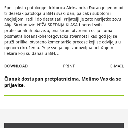
Specijalista patologije doktorica Aleksandra Ðuran je jedan od
tridesetak patologa u BiH i svaki dan, pa cak i subotom i
nedjeljom, radi i do deset sati. Prijatelji je zato nerijetko zovu
Alija Sirotanovic. NIŽA SREDNJA KLASA I pored svih
profesionalnih obaveza, ona širom otvorenih ociju i uma
posmatra bosanskohercegovacku stvarnost i kad god joj se
pruži prilika, otvoreno komentariše procese koji se odvijaju u
njenom okruženju. Prije svega nije zadovoljna položajem
ljekara koji su danas u BiH,
...
DOWNLOAD
PRINT
E-MAIL
Članak dostupan pretplatnicima. Molimo Vas da se
prijavite
.