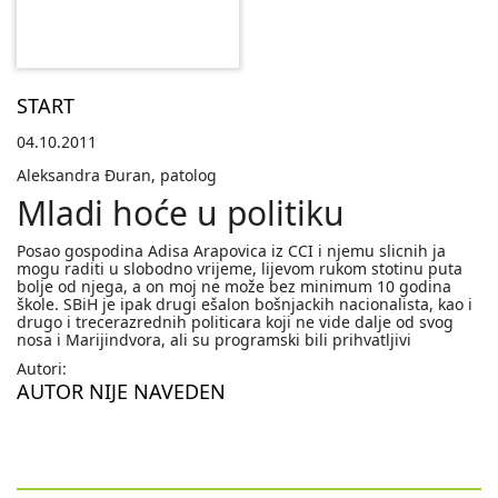
START
04.10.2011
Aleksandra Ðuran, patolog
Mladi hoće u politiku
Posao gospodina Adisa Arapovica iz CCI i njemu slicnih ja
mogu raditi u slobodno vrijeme, lijevom rukom stotinu puta
bolje od njega, a on moj ne može bez minimum 10 godina
škole. SBiH je ipak drugi ešalon bošnjackih nacionalista, kao i
drugo i trecerazrednih politicara koji ne vide dalje od svog
nosa i Marijindvora, ali su programski bili prihvatljivi
Autori:
AUTOR NIJE NAVEDEN