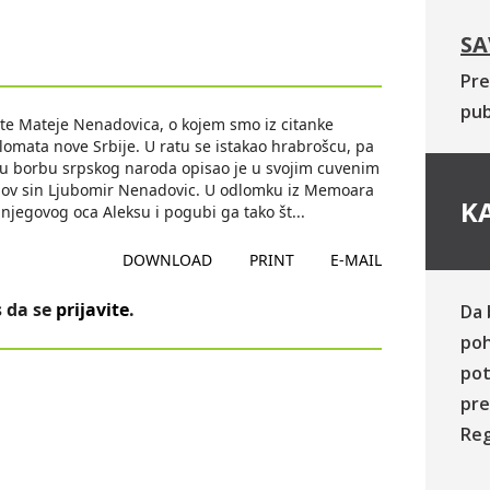
SA
Pre
pub
te Mateje Nenadovica, o kojem smo iz citanke
plomata nove Srbije. U ratu se istakao hrabrošcu, pa
lacku borbu srpskog naroda opisao je u svojim cuvenim
egov sin Ljubomir Nenadovic. U odlomku iz Memoara
KA
njegovog oca Aleksu i pogubi ga tako št
...
DOWNLOAD
PRINT
E-MAIL
 da se
prijavite
.
Da 
poh
pot
pre
Reg