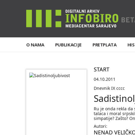
O NAMA
PUBLIKACIJE
PRETPLATA
HIS
START
04.10.2011
Dnevnik IX cccc
Sadistino
Ru je onda rekla da
talaca i moral srpski
simpatije? Zašto? On
Autori:
NENAD VELIČKO