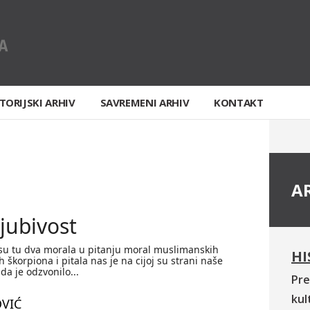
TORIJSKI ARHIV
SAVREMENI ARHIV
KONTAKT
A
ljubivost
 su tu dva morala u pitanju moral muslimanskih
HI
h škorpiona i pitala nas je na cijoj su strani naše
da je odzvonilo...
Pre
kul
VIĆ