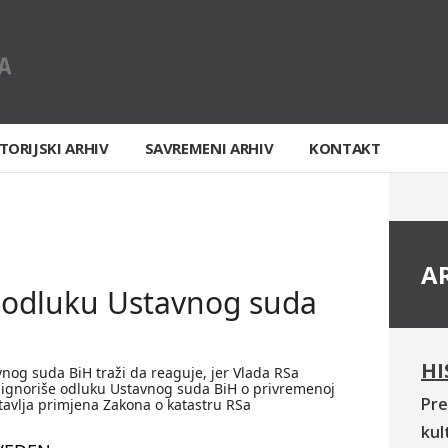
TORIJSKI ARHIV
SAVREMENI ARHIV
KONTAKT
A
 odluku Ustavnog suda
HI
nog suda BiH traži da reaguje, jer Vlada RSa
ignoriše odluku Ustavnog suda BiH o privremenoj
Pre
tavlja primjena Zakona o katastru RSa
kul