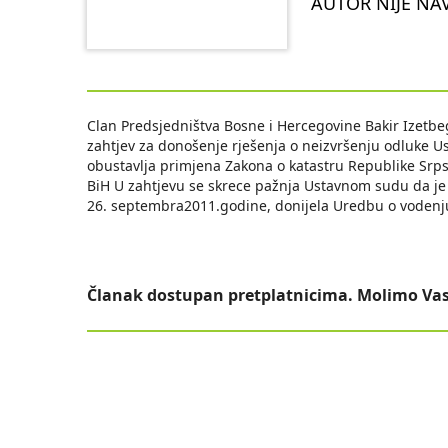
AUTOR NIJE NA
Clan Predsjedništva Bosne i Hercegovine Bakir Izetb
zahtjev za donošenje rješenja o neizvršenju odluke U
obustavlja primjena Zakona o katastru Republike Sr
BiH U zahtjevu se skrece pažnja Ustavnom sudu da je V
26. septembra2011.godine, donijela Uredbu o vodenju
Članak dostupan pretplatnicima. Molimo Vas