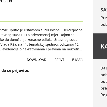
VEDEN
SA
Pre
pub
egovic uputio je Ustavnom sudu Bosne i Hercegovine
stavnog suda BiH o privremenoj mjeri kojom se
pske do donošenja konacne odluke Ustavnog suda
lada RSa, na 11. tematskoj sjednici, održanoj 12. i
KA
 evidencija o nekretninama i pravima na nekretn
...
DOWNLOAD
PRINT
E-MAIL
Da 
 da se
prijavite
.
poh
pot
pre
Reg