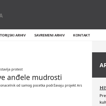
TORIJSKI ARHIV
SAVREMENI ARHIV
KONTAKT
A
tavlja protest
ve anđele mudrosti
donacelnik od samog pocetka podržavaju projekt Ars
HI
Pre
kul