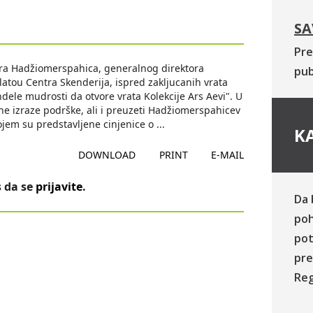
SA
Pre
era Hadžiomerspahica, generalnog direktora
pub
latou Centra Skenderija, ispred zakljucanih vrata
dele mudrosti da otvore vrata Kolekcije Ars Aevi". U
ne izraze podrške, ali i preuzeti Hadžiomerspahicev
ukojem su predstavljene cinjenice o
...
KA
DOWNLOAD
PRINT
E-MAIL
 da se
prijavite
.
Da 
poh
pot
pre
Reg