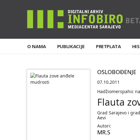
O NAMA
PUBLIKACIJE
PRETPLATA
HIS
OSLOBOĐENJE
07.10.2011
Hadžiomerspahic nas
Flauta zo
Grad Sarajevo i gra
Aevi
Autori:
MR.S