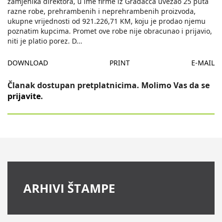
zamjenika direktora, u ime firme iz Gradacca uvezao 25 puta
razne robe, prehrambenih i neprehrambenih proizvoda,
ukupne vrijednosti od 921.226,71 KM, koju je prodao njemu
poznatim kupcima. Promet ove robe nije obracunao i prijavio,
niti je platio porez. D
...
DOWNLOAD
PRINT
E-MAIL
Članak dostupan pretplatnicima. Molimo Vas da se
prijavite
.
ARHIVI ŠTAMPE