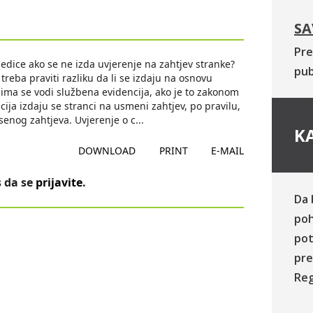
SA
Pre
jedice ako se ne izda uvjerenje na zahtjev stranke?
pub
reba praviti razliku da li se izdaju na osnovu
ojima se vodi službena evidencija, ako je to zakonom
ija izdaju se stranci na usmeni zahtjev, po pravilu,
senog zahtjeva. Uvjerenje o c
...
KA
DOWNLOAD
PRINT
E-MAIL
 da se
prijavite
.
Da 
poh
pot
pre
Reg