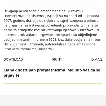
Usvajanjem odredenih amandmana na IV. reviziju
Harmonizovanog sistema (HS), koji su na snazi od 1. januara
2007. godine, došlo je do nekih znacajnih izmjena u odnosu
na prijašnja razvrstavanja odredenih proizvoda. Izmjene su
narocito primjetne kod razvrstavanja igracaka. Odražavajuci
interese proizvodaca i trgovine, sve igracke su objedinjene
pod jednim tarifnim brojem 9503, bez dalje podjele na nivou
HS: 9503 Tricikli, trotineti, automobili sa pedalama i slicne
igracke sa tockovima; kolica za l
...
DOWNLOAD
PRINT
E-MAIL
Članak dostupan pretplatnicima. Molimo Vas da se
prijavite
.