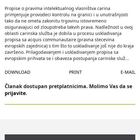
Propise o pravima intelektualnog vlasništva carina
primjenjuje provodeci kontrolu na granici i u unutrašnjosti
tako da ne ometa zakonitu trgovinu istovremeno
osiguravajuci od zloupotreba takvih prava. Nadležnost u ovoj
oblasti carinska služba je dobila u procesu uskladivanja
propisa sa acquis communautaire (pravna stecevina
evropskih zajednica) s tim što to uskladivanje još nije do kraja
završeno. Prilagodavanjem i uskladivanjem propisa sa
evropskim prihvata se i obaveza postupanja carinske služ
...
DOWNLOAD
PRINT
E-MAIL
Članak dostupan pretplatnicima. Molimo Vas da se
prijavite
.