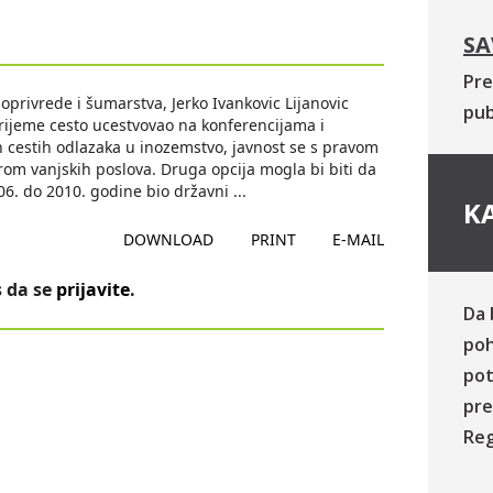
SA
Pre
oprivrede i šumarstva, Jerko Ivankovic Lijanovic
pub
 vrijeme cesto ucestvovao na konferencijama i
 cestih odlazaka u inozemstvo, javnost se s pravom
orom vanjskih poslova. Druga opcija mogla bi biti da
006. do 2010. godine bio državni
...
KA
DOWNLOAD
PRINT
E-MAIL
 da se
prijavite
.
Da 
poh
pot
pre
Reg