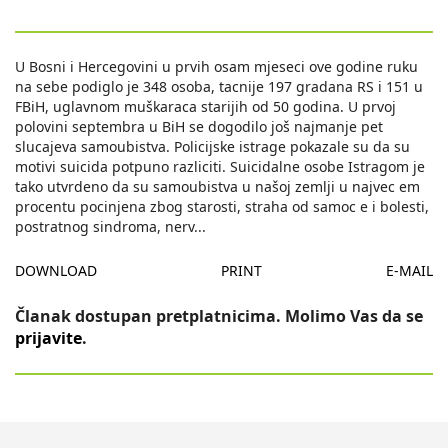
U Bosni i Hercegovini u prvih osam mjeseci ove godine ruku
na sebe podiglo je 348 osoba, tacnije 197 gradana RS i 151 u
FBiH, uglavnom muškaraca starijih od 50 godina. U prvoj
polovini septembra u BiH se dogodilo još najmanje pet
slucajeva samoubistva. Policijske istrage pokazale su da su
motivi suicida potpuno razliciti. Suicidalne osobe Istragom je
tako utvrdeno da su samoubistva u našoj zemlji u najvec em
procentu pocinjena zbog starosti, straha od samoc e i bolesti,
postratnog sindroma, nerv
...
DOWNLOAD
PRINT
E-MAIL
Članak dostupan pretplatnicima. Molimo Vas da se
prijavite
.