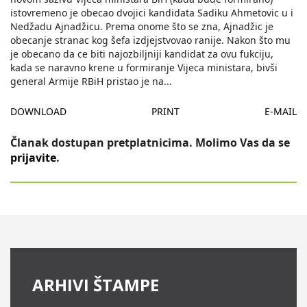
istovremeno je obecao dvojici kandidata Sadiku Ahmetovic u i
Nedžadu Ajnadžicu. Prema onome što se zna, Ajnadžic je
obecanje stranac kog šefa izdjejstvovao ranije. Nakon što mu
je obecano da ce biti najozbiljniji kandidat za ovu fukciju,
kada se naravno krene u formiranje Vijeca ministara, bivši
general Armije RBiH pristao je na
...
DOWNLOAD
PRINT
E-MAIL
Članak dostupan pretplatnicima. Molimo Vas da se
prijavite
.
ARHIVI ŠTAMPE