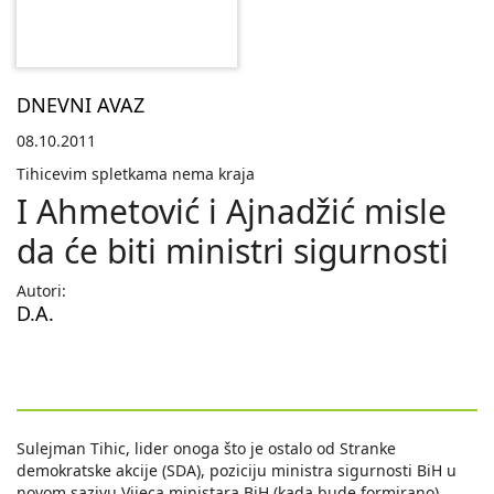
DNEVNI AVAZ
08.10.2011
Tihicevim spletkama nema kraja
I Ahmetović i Ajnadžić misle
da će biti ministri sigurnosti
Autori:
D.A.
Sulejman Tihic, lider onoga što je ostalo od Stranke
demokratske akcije (SDA), poziciju ministra sigurnosti BiH u
novom sazivu Vijeca ministara BiH (kada bude formirano)