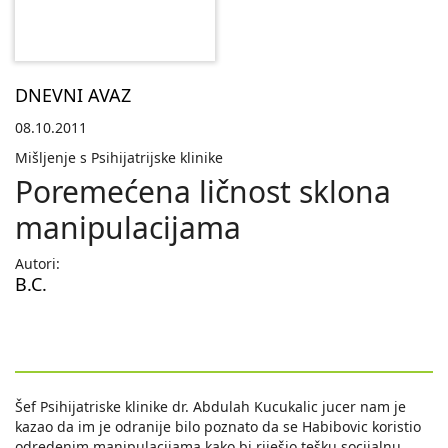
DNEVNI AVAZ
08.10.2011
Mišljenje s Psihijatrijske klinike
Poremećena ličnost sklona
manipulacijama
Autori:
B.C.
Šef Psihijatriske klinike dr. Abdulah Kucukalic jucer nam je
kazao da im je odranije bilo poznato da se Habibovic koristio
odredenim manipulacijama kako bi riješio tešku socijalnu