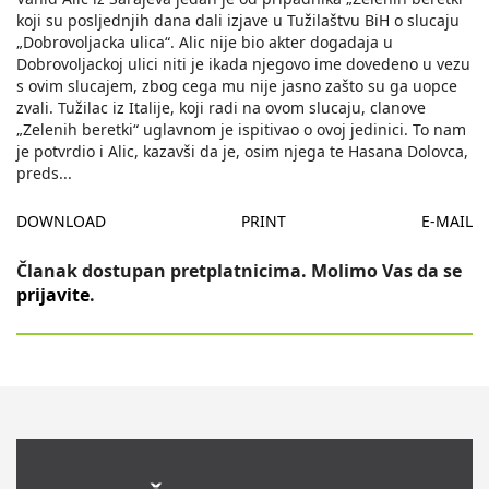
koji su posljednjih dana dali izjave u Tužilaštvu BiH o slucaju
„Dobrovoljacka ulica“. Alic nije bio akter dogadaja u
Dobrovoljackoj ulici niti je ikada njegovo ime dovedeno u vezu
s ovim slucajem, zbog cega mu nije jasno zašto su ga uopce
zvali. Tužilac iz Italije, koji radi na ovom slucaju, clanove
„Zelenih beretki“ uglavnom je ispitivao o ovoj jedinici. To nam
je potvrdio i Alic, kazavši da je, osim njega te Hasana Dolovca,
preds
...
DOWNLOAD
PRINT
E-MAIL
Članak dostupan pretplatnicima. Molimo Vas da se
prijavite
.