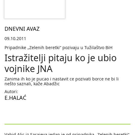
DNEVNI AVAZ
09.10.2011
Pripadnike „Zelenih beretki“ pozivaju u Tužilaštvo BiH
Istražitelji pitaju ko je ubio
vojnike JNA
Zanima ih ko je pucao i nastavit ce pozivati borce ne bi li
nešto saznali, kaže Abadžic
Autori:
E.HALAĆ
Vahid Alic iz Sarajeva jedan je od pripadnika „Zelenih beretki“