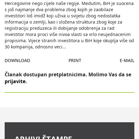
Hercegovine nego cijele naše regije. Medutim, BiH je suocena
s još najmanje dva problema zbog kojih je zaobilaze
investitori loš imidž koji uživa u svijetu zbog nedostatka
informacija o zemlji, kao i složena struktura zbog koje za
registraciju preduzeca ili dobijanje odobrenja za rad
investitor mora proci više nivoa vlasti sa vrlo neujednacenim
propisima. Vijece stranih investitora u BiH koje okuplja više od
30 kompanija, odnosno veci
...
DOWNLOAD
PRINT
E-MAIL
Članak dostupan pretplatnicima. Molimo Vas da se
prijavite
.
ARHIVI ŠTAMPE