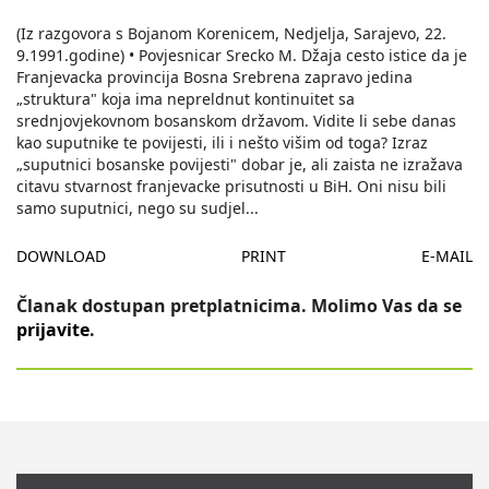
(Iz razgovora s Bojanom Korenicem, Nedjelja, Sarajevo, 22.
9.1991.godine) • Povjesnicar Srecko M. Džaja cesto istice da je
Franjevacka provincija Bosna Srebrena zapravo jedina
„struktura" koja ima nepreldnut kontinuitet sa
srednjovjekovnom bosanskom državom. Vidite li sebe danas
kao suputnike te povijesti, ili i nešto višim od toga? Izraz
„suputnici bosanske povijesti" dobar je, ali zaista ne izražava
citavu stvarnost franjevacke prisutnosti u BiH. Oni nisu bili
samo suputnici, nego su sudjel
...
DOWNLOAD
PRINT
E-MAIL
Članak dostupan pretplatnicima. Molimo Vas da se
prijavite
.