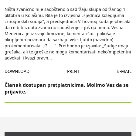
Ništa zvanicno nije saopšteno o sadržaju skupa održanog 1.
oktobra u Kolašinu. Bila je to izvjesna „sjednica kolegijuma
crnogorskih sudija”, a predsjednica Vrhovnog suda je obecala
da ce biti izdato zvanicno saopštenje – još ga nema. Vesna
Medenica je iz svoje limuzine, komentarišuci pokušaje
okupljenih novinara da saznaju više, ljutito (navodno)
prokomentarisala: „G.....i”. Prethodno je izjavila: „Sudije imaju
grešaka, ali te greške ne mogu komentarisati neko(m)petentni
advokati i kvazi pravn
...
DOWNLOAD
PRINT
E-MAIL
Članak dostupan pretplatnicima. Molimo Vas da se
prijavite
.