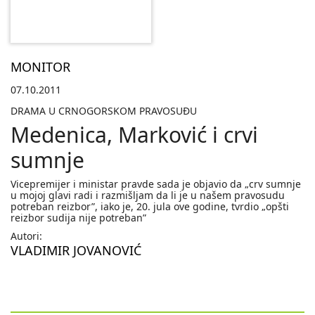
MONITOR
07.10.2011
DRAMA U CRNOGORSKOM PRAVOSUÐU
Medenica, Marković i crvi
sumnje
Vicepremijer i ministar pravde sada je objavio da „crv sumnje
u mojoj glavi radi i razmišljam da li je u našem pravosudu
potreban reizbor”, iako je, 20. jula ove godine, tvrdio „opšti
reizbor sudija nije potreban”
Autori:
VLADIMIR JOVANOVIĆ