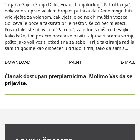
Tatjana Gojic i Sanja Delic, vozaci banjaluckog "Patrol taxija",
dokazale su pred velikim brojem putnika da i žene mogu biti
vrlo vješte za volanom, cak vještije od nekih muških vozaca.
Gojiceva je pocela taksirati prije nešto više od pet mjeseci.
Posao taksiste obavlja u "Patrolu", zajedno sajoš tri djevojke.
Kako kaže, tim poslom pocela se baviti iz ljubavi prema vožnji,
pošto jako voli voziti otkad zna za sebe. "Prije taksiranja radila
sam tri godine kao dispecer u drugoj firmi, tako da sam s
...
DOWNLOAD
PRINT
E-MAIL
Članak dostupan pretplatnicima. Molimo Vas da se
prijavite
.