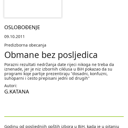
OSLOBOĐENJE
09.10.2011
Predizborna obecanja
Obmane bez posljedica
Porazni rezultati nedržanja date rijeci nikoga ne treba da
iznenade, jer je niz izbornih ciklusa u BiH pokazao da su
programi koje partije prezentiraju "dosadni, konfuzni,
suhoparni i cesto prepisani jedni od drugih"
Autori:
G.KATANA
Godinu od posljednjih opštih izbora u BiH, kada je u pitanju