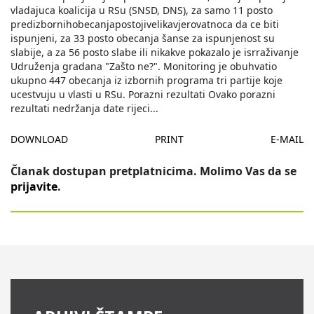
vladajuca koalicija u RSu (SNSD, DNS), za samo 11 posto
predizbornihobecanjapostojivelikavjerovatnoca da ce biti
ispunjeni, za 33 posto obecanja šanse za ispunjenost su
slabije, a za 56 posto slabe ili nikakve pokazalo je isrraživanje
Udruženja gradana "Zašto ne?". Monitoring je obuhvatio
ukupno 447 obecanja iz izbornih programa tri partije koje
ucestvuju u vlasti u RSu. Porazni rezultati Ovako porazni
rezultati nedržanja date rijeci
...
DOWNLOAD
PRINT
E-MAIL
Članak dostupan pretplatnicima. Molimo Vas da se
prijavite
.