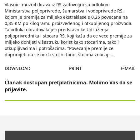
Vlasnici muznih krava iz RS zadovoljni su odlukom
Ministarstva poljoprivrede, šumarstva i vodoprivrede RS,
kojom je premija za mlijeko ekstraklase s 0,25 povecana na
0,35 KM po kilogramu proizvedenog i otkupljenog proizvoda.
Ta odluka obradovala je i predstavnike Udruženja
poljoprivrednika i stocara RS, koji kažu da ce vece premije za
mlijeko donijeti višestruku korist kako stocarima, tako i
otkupljivacima i potrošacima. "Povecanje premije ce
doprinijeti da se održi stocni fond, što ima znacaj i
...
DOWNLOAD
PRINT
E-MAIL
Članak dostupan pretplatnicima. Molimo Vas da se
prijavite
.