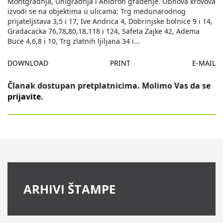
Montgradnja, Unigradnja i Ahidron gradenje. Obnova krovova
izvodi se na objektima u ulicama: Trg medunarodnog
prijateljstava 3,5 i 17, Ive Andrica 4, Dobrinjske bolnice 9 i 14,
Gradacacka 76,78,80,18,118 i 124, Safeta Zajke 42, Adema
Buce 4,6,8 i 10, Trg zlatnih ljiljana 34 i
...
DOWNLOAD
PRINT
E-MAIL
Članak dostupan pretplatnicima. Molimo Vas da se
prijavite
.
ARHIVI ŠTAMPE