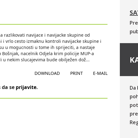
SA
Pre
pub
a razlikovati navijace i navijacke skupine od
 i vrlo cesto izmaknu kontroli navijacke skupine i
su u mogucnosti u tome ih sprijeciti, a nastaje
ko Bošnjak, nacelnik Odjela krim policije MUP-a
KA
di u nekim slucajevima bude obilježen dož
...
DOWNLOAD
PRINT
E-MAIL
 da se
prijavite
.
Da 
poh
pot
pre
Reg