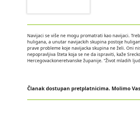
Navijaci se više ne mogu promatrati kao navijaci. Treb
huligana, a unutar navijackih skupina postoje huligani
prave probleme koje navijacka skupina ne želi. Oni ni
nepopravljiva šteta koja se ne da ispraviti, kaže Srec
Hercegovackoneretvanske županije. “Život mladih lju
Članak dostupan pretplatnicima. Molimo Vas