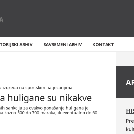
TORIJSKI ARHIV
SAVREMENI ARHIV
KONTAKT
A
u izgreda na sportskim natjecanjima
za huligane su nikakve
ih sankcija za ovakvo ponašanje huligana je
HI
na kazna 500 do 700 maraka, ili eventualno do 60
Pre
kul