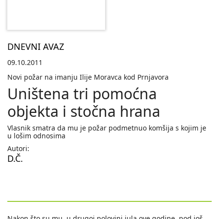
DNEVNI AVAZ
09.10.2011
Novi požar na imanju Ilije Moravca kod Prnjavora
Uništena tri pomoćna
objekta i stočna hrana
Vlasnik smatra da mu je požar podmetnuo komšija s kojim je
u lošim odnosima
Autori:
D.Č.
Nakon što su mu, u drugoj polovini jula ove godine, pod još