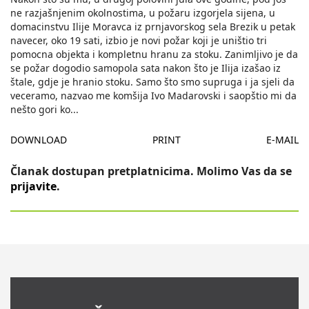
ne razjašnjenim okolnostima, u požaru izgorjela sijena, u
domacinstvu Ilije Moravca iz prnjavorskog sela Brezik u petak
navecer, oko 19 sati, izbio je novi požar koji je uništio tri
pomocna objekta i kompletnu hranu za stoku. Zanimljivo je da
se požar dogodio samopola sata nakon što je Ilija izašao iz
štale, gdje je hranio stoku. Samo što smo supruga i ja sjeli da
veceramo, nazvao me komšija Ivo Madarovski i saopštio mi da
nešto gori ko
...
DOWNLOAD
PRINT
E-MAIL
Članak dostupan pretplatnicima. Molimo Vas da se
prijavite
.