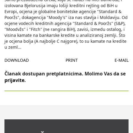
izolovana Bjelorusija imaju lošiji kreditni rejting od BiH u
Evropi, ocjena je globalne bonitetske agencije "Standard &
Pooržs", dokagencija "Moody's" iza nas stavlja i Moldaviju. Od
ocjene vodecih kreditnih agencija "Standard & Pooržs" (S&P),
"Moodvžs" i "Fitch" (ne rangira BiH), zavisi, izmedu ostalog, i
visina kamate na bankarske kredite u analiziranoj zemlji. Što
je ocjena bolja (A najbolje C najgore), to su kamate na kredite
u zeml
...
DOWNLOAD
PRINT
E-MAIL
Članak dostupan pretplatnicima. Molimo Vas da se
prijavite
.