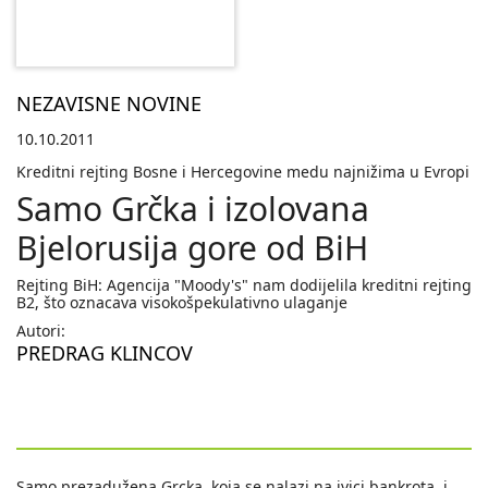
NEZAVISNE NOVINE
10.10.2011
Kreditni rejting Bosne i Hercegovine medu najnižima u Evropi
Samo Grčka i izolovana
Bjelorusija gore od BiH
Rejting BiH: Agencija "Moody's" nam dodijelila kreditni rejting
B2, što oznacava visokošpekulativno ulaganje
Autori:
PREDRAG KLINCOV
Samo prezadužena Grcka, koja se nalazi na ivici bankrota, i