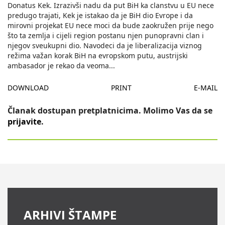
Donatus Kek. Izrazivši nadu da put BiH ka clanstvu u EU nece
predugo trajati, Kek je istakao da je BiH dio Evrope i da
mirovni projekat EU nece moci da bude zaokružen prije nego
što ta zemlja i cijeli region postanu njen punopravni clan i
njegov sveukupni dio. Navodeci da je liberalizacija viznog
režima važan korak BiH na evropskom putu, austrijski
ambasador je rekao da veoma
...
DOWNLOAD
PRINT
E-MAIL
Članak dostupan pretplatnicima. Molimo Vas da se
prijavite
.
ARHIVI ŠTAMPE