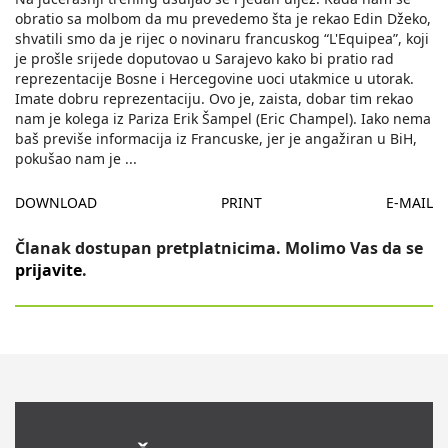
obratio sa molbom da mu prevedemo šta je rekao Edin Džeko,
shvatili smo da je rijec o novinaru francuskog “L'Equipea”, koji
je prošle srijede doputovao u Sarajevo kako bi pratio rad
reprezentacije Bosne i Hercegovine uoci utakmice u utorak.
Imate dobru reprezentaciju. Ovo je, zaista, dobar tim rekao
nam je kolega iz Pariza Erik Šampel (Eric Champel). Iako nema
baš previše informacija iz Francuske, jer je angažiran u BiH,
pokušao nam je
...
DOWNLOAD
PRINT
E-MAIL
Članak dostupan pretplatnicima. Molimo Vas da se
prijavite
.