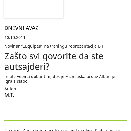
DNEVNI AVAZ
10.10.2011
Novinar “L'Equipea” na treningu reprezentacije BiH
Zašto svi govorite da ste
autsajderi?
Imate veoma dobar tim, dok je Francuska protiv Albanije
igrala slabo
Autori:
M.T.
Na jucerašnji trening ušuljao se i jedan uljez. Kada nam se