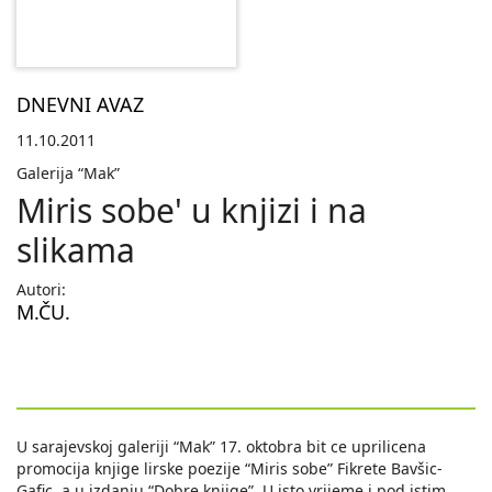
DNEVNI AVAZ
11.10.2011
Galerija “Mak”
Miris sobe' u knjizi i na
slikama
Autori:
M.ČU.
U sarajevskoj galeriji “Mak” 17. oktobra bit ce uprilicena
promocija knjige lirske poezije “Miris sobe” Fikrete Bavšic-
Gafic, a u izdanju “Dobre knjige”. U isto vrijeme i pod istim