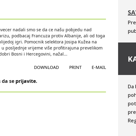
SA
Pre
avecer nadali smo se da ce našu pobjedu nad
pub
rizu, podbacaj Francuza protiv Albanije, ali od toga
ta blijedoj igri. Pomocnik selektora Josipa Kužea na
u posljednje vrijeme više profitirajuna prevelikom
dobri Bosni i Hercegovini, nažal
...
KA
DOWNLOAD
PRINT
E-MAIL
 da se
prijavite
.
Da 
poh
pot
pre
Reg