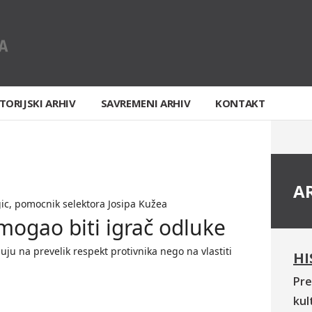
TORIJSKI ARHIV
SAVREMENI ARHIV
KONTAKT
A
c, pomocnik selektora Josipa Kužea
mogao biti igrač odluke
uju na prevelik respekt protivnika nego na vlastiti
HI
Pre
kul