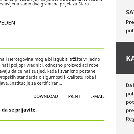
ostavljena samo dva granicna prijelaza Stara
SA
VEDEN
Pre
pub
KA
a i Hercegovina mogla bi izgubiti tržište vrijedno
i naši poljoprivrednici, odnosno proizvod aci robe
oravaju da ce naš susjed, kada i zvanicno postane
ropskih standarda o sigurnosti i kvalitetu roba i
va. Institucije za certificiran
...
Da 
poh
DOWNLOAD
PRINT
E-MAIL
pot
 da se
prijavite
.
pre
Reg