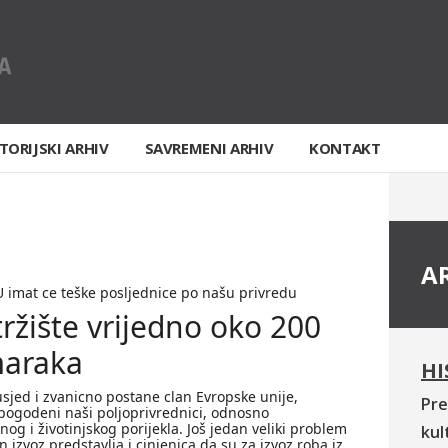
TORIJSKI ARHIV
SAVREMENI ARHIV
KONTAKT
A
U imat ce teške posljednice po našu privredu
tržište vrijedno oko 200
maraka
HI
sjed i zvanicno postane clan Evropske unije,
Pre
i pogodeni naši poljoprivrednici, odnosno
nog i životinjskog porijekla. Još jedan veliki problem
kul
 izvoz predstavlja i cinjenica da su za izvoz roba iz