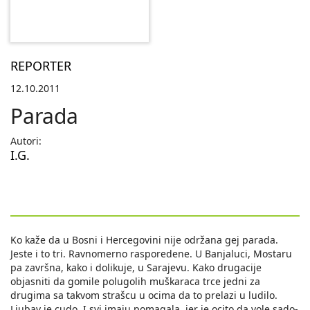
REPORTER
12.10.2011
Parada
Autori:
I.G.
Ko kaže da u Bosni i Hercegovini nije održana gej parada.
Jeste i to tri. Ravnomerno rasporedene. U Banjaluci, Mostaru
pa završna, kako i dolikuje, u Sarajevu. Kako drugacije
objasniti da gomile polugolih muškaraca trce jedni za
drugima sa takvom strašcu u ocima da to prelazi u ludilo.
Ljubav je cudo. I svi imaju pomagala, jer je ocito da vole sado-