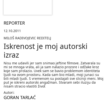
REPORTER
12.10.2011
MILOŠ RADIVOJEVIC REDITELJ
Iskrenost je moj autorski
izraz
Nisu me udavili jer sam snimao jeftine filmove. Zatvarala su
mi se mnoga vrata, ali ja sam nalazio prozore i odžake kroz
koje sam prolazio. Uvek sam se bavio problemom identiteta
ljudi na ovom prostoru. Kada sam bio mladi, moji junaci su
bili mladi ljudi. S vremenom su postajali sve slicniji meni. Moj
put je iskreni autorski angažman. Stvaram sebi iluziju da
nisam stracio vlastiti život
Autori:
GORAN TARLAĆ