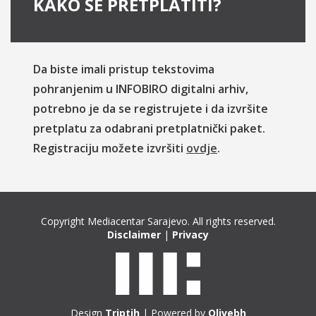
KAKO SE PRETPLATITI?
Da biste imali pristup tekstovima
pohranjenim u INFOBIRO digitalni arhiv,
potrebno je da se registrujete i da izvršite
pretplatu za odabrani pretplatnički paket.
Registraciju možete izvršiti
ovdje
.
Copyright Mediacentar Sarajevo. All rights reserved.
Disclaimer
|
Privacy
Design
Triptih
| Powered by
Olivebh