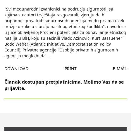
"Svi medunarodni zvanicnici na podrucju sigurnosti, sa
kojima su autori izvještaja razgovarali, vjeruju da bi
pripadnici privatnih sigurnosnih agencija medu prvima uzeli
oružje u ruke u slucaju nasilnog etnickog konflikta", navodi se
u juce objavljenoj Procjeni potencijala za obnavljanje etnickog
nasilja u BiH, koju su sacinili Vlado Azinovic, Kurt Bassuener i
Bodo Weber (Atlantic Initiative, Democratization Policv
Council). Privatne agencije "Osoblje privatnih sigurnosnih
agencija moglo bi da
...
DOWNLOAD
PRINT
E-MAIL
Članak dostupan pretplatnicima. Molimo Vas da se
prijavite
.