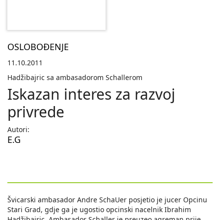
OSLOBOĐENJE
11.10.2011
Hadžibajric sa ambasadorom Schallerom
Iskazan interes za razvoj
privrede
Autori:
E.G
Švicarski ambasador Andre SchaUer posjetio je jucer Opcinu
Stari Grad, gdje ga je ugostio opcinski nacelnik Ibrahim
Hadžibajric. Ambasador Schaller je preuzeo agreman prije