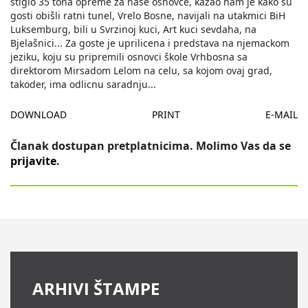
stiglo 35 tona opreme za naše osnovce, kazao nam je kako su
gosti obišli ratni tunel, Vrelo Bosne, navijali na utakmici BiH
Luksemburg, bili u Svrzinoj kuci, Art kuci sevdaha, na
Bjelašnici... Za goste je uprilicena i predstava na njemackom
jeziku, koju su pripremili osnovci škole Vrhbosna sa
direktorom Mirsadom Lelom na celu, sa kojom ovaj grad,
takoder, ima odlicnu saradnju
...
DOWNLOAD
PRINT
E-MAIL
Članak dostupan pretplatnicima. Molimo Vas da se
prijavite
.
ARHIVI ŠTAMPE