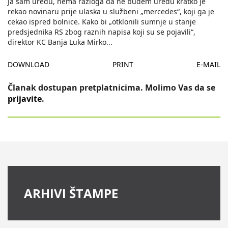
Ja sam uredu, nema razloga da ne budem uredu kratko je
rekao novinaru prije ulaska u službeni „mercedes“, koji ga je
cekao ispred bolnice. Kako bi „otklonili sumnje u stanje
predsjednika RS zbog raznih napisa koji su se pojavili“,
direktor KC Banja Luka Mirko
...
DOWNLOAD
PRINT
E-MAIL
Članak dostupan pretplatnicima. Molimo Vas da se
prijavite
.
ARHIVI ŠTAMPE