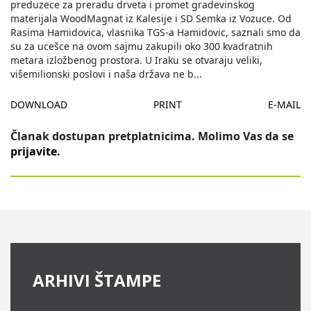
preduzece za preradu drveta i promet gradevinskog
materijala WoodMagnat iz Kalesije i SD Semka iz Vozuce. Od
Rasima Hamidovica, vlasnika TGS-a Hamidovic, saznali smo da
su za ucešce na ovom sajmu zakupili oko 300 kvadratnih
metara izložbenog prostora. U Iraku se otvaraju veliki,
višemilionski poslovi i naša država ne b
...
DOWNLOAD
PRINT
E-MAIL
Članak dostupan pretplatnicima. Molimo Vas da se
prijavite
.
ARHIVI ŠTAMPE