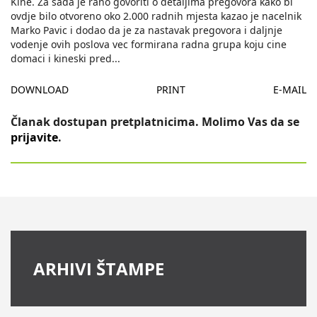
Kine. Za sada je rano govoriti o detaljima pregovora kako bi
ovdje bilo otvoreno oko 2.000 radnih mjesta kazao je nacelnik
Marko Pavic i dodao da je za nastavak pregovora i daljnje
vodenje ovih poslova vec formirana radna grupa koju cine
domaci i kineski pred
...
DOWNLOAD
PRINT
E-MAIL
Članak dostupan pretplatnicima. Molimo Vas da se
prijavite
.
ARHIVI ŠTAMPE