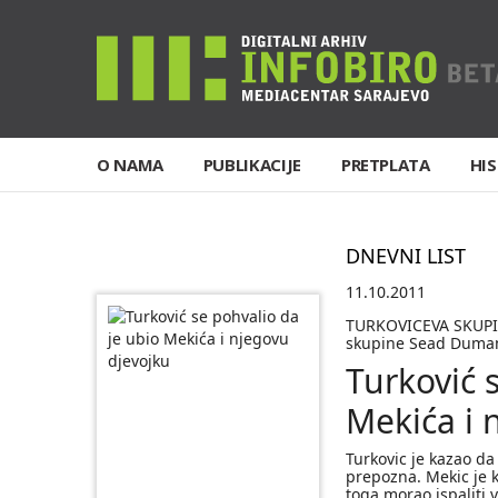
O NAMA
PUBLIKACIJE
PRETPLATA
HIS
DNEVNI LIST
11.10.2011
TURKOVICEVA SKUPINA
skupine Sead Duman
Turković 
Mekića i 
Turkovic je kazao da
prepozna. Mekic je k
toga morao ispaliti v