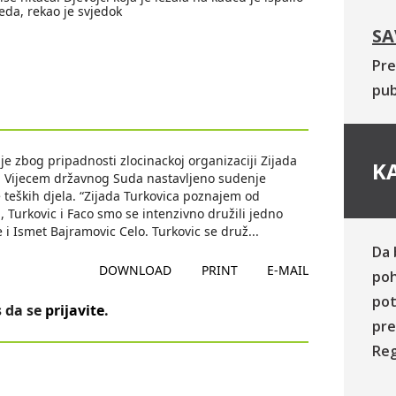
 leda, rekao je svjedok
SA
Pre
pub
e zbog pripadnosti zlocinackoj organizaciji Zijada
KA
ed Vijecem državnog Suda nastavljeno sudenje
 teških djela. “Zijada Turkovica poznajem od
, Turkovic i Faco smo se intenzivno družili jedno
e i Ismet Bajramovic Celo. Turkovic se druž
...
Da 
DOWNLOAD
PRINT
E-MAIL
poh
pot
 da se
prijavite
.
pre
Reg