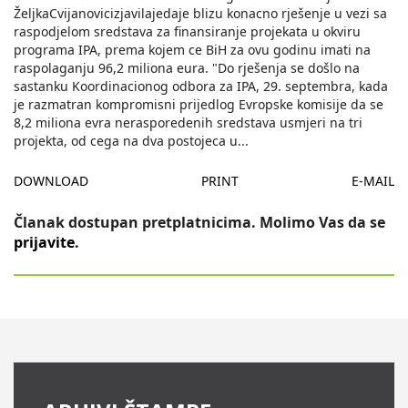
ŽeljkaCvijanovicizjavilajedaje blizu konacno rješenje u vezi sa
raspodjelom sredstava za finansiranje projekata u okviru
programa IPA, prema kojem ce BiH za ovu godinu imati na
raspolaganju 96,2 miliona eura. "Do rješenja se došlo na
sastanku Koordinacionog odbora za IPA, 29. septembra, kada
je razmatran kompromisni prijedlog Evropske komisije da se
8,2 miliona evra nerasporedenih sredstava usmjeri na tri
projekta, od cega na dva postojeca u
...
DOWNLOAD
PRINT
E-MAIL
Članak dostupan pretplatnicima. Molimo Vas da se
prijavite
.