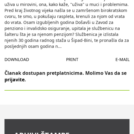
uživa u mirovini, ona, kako kaže, "uživa" u muci i problemima.
Pred kraj životnog vijeka našla se u zamršenom birokratskom
cvoru, te smo, u pokušaju raspleta, krenuli za njom od vrata
do vrata. Osam izgubljenih godina Došavši u Zavod za
penziono i invalidsko osiguranje, upitala je službenicu na
šalteru šta je sa njenom penzijom? Službenica je izlistala
njenih 30 godina radnog staža u Šipad-Bini, te pronašla da za
posljednjih osam godina n
...
DOWNLOAD
PRINT
E-MAIL
Članak dostupan pretplatnicima. Molimo Vas da se
prijavite
.