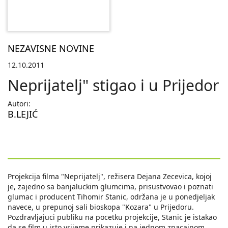
NEZAVISNE NOVINE
12.10.2011
Neprijatelj" stigao i u Prijedor
Autori:
B.LEJIĆ
Projekcija filma "Neprijatelj", režisera Dejana Zecevica, kojoj
je, zajedno sa banjaluckim glumcima, prisustvovao i poznati
glumac i producent Tihomir Stanic, održana je u ponedjeljak
navece, u prepunoj sali bioskopa "Kozara" u Prijedoru.
Pozdravljajuci publiku na pocetku projekcije, Stanic je istakao
da se film u isto vrijeme prikazuje i na jednom znacajnom